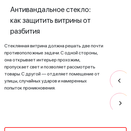
Антивандальное стекло:
де
как защитить витрины от
тр
разбития
В детск
соверше
Стеклянная витрина должна решать две почти
офисе. 
противоположные задачи. С одной стороны,
двери о
она открывает интерьер прохожим,
стулья,
пропускает свет и позволяет рассмотреть
игры мо
товары. С другой — отделяет помещение от
остекл
улицы, случайных ударов и намеренных
относит
попыток проникновения.
Это ча
здания.